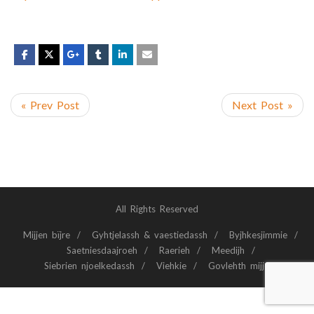
« Prev Post
Next Post »
All Rights Reserved
Mijjen bïjre
Gyhtjelassh & vaestiedassh
Byjhkesjimmie
Saetniesdaajroeh
Raerieh
Meedijh
Siebrien njoelkedassh
Viehkie
Govlehth mijjem