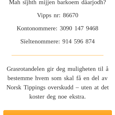
Mah sïjhth mijjen barkoem dåarjodh?
Vipps nr: 86670
Kontonommere: 3090 147 9468
Sïeltenommere: 914 596 874
Grasrotandelen gir deg muligheten til å
bestemme hvem som skal få en del av
Norsk Tippings overskudd – uten at det
koster deg noe ekstra.