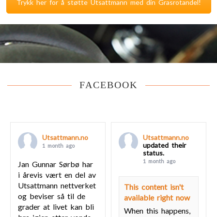
Trykk her for å støtte Utsattmann med din Grasrotandel!
FACEBOOK
Utsattmann.no
Utsattmann.no
updated their
1 month ago
status.
1 month ago
Jan Gunnar Sørbø har
i årevis vært en del av
Utsattmann nettverket
This content isn't
og beviser så til de
available right now
grader at livet kan bli
When this happens,