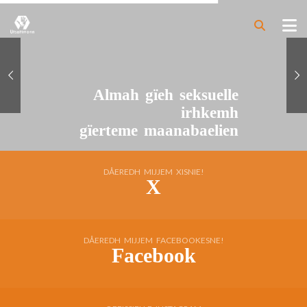
Almah gïeh seksuelle
irhkemh
gïerteme maanabaelien
DÅEREDH MIJJEM XISNIE!
X
DÅEREDH MIJJEM FACEBOOKESNE!
Facebook