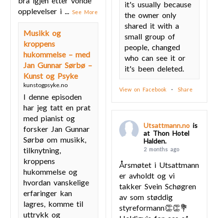
bra igjen etter vonde
it's usually because
opplevelser i
...
See More
the owner only
shared it with a
Musikk og
small group of
kroppens
people, changed
hukommelse – med
who can see it or
Jan Gunnar Sørbø –
it's been deleted.
Kunst og Psyke
kunstogpsyke.no
View on Facebook
·
Share
I denne episoden
har jeg tatt en prat
med pianist og
Utsattmann.no
is
forsker Jan Gunnar
at Thon Hotel
Sørbø om musikk,
Halden.
tilknytning,
2 months ago
kroppens
Årsmøtet i Utsattmann
hukommelse og
er avholdt og vi
hvordan vanskelige
takker Svein Schøgren
erfaringer kan
av som støddig
lagres, komme til
styreformann👏👏💐
uttrykk og