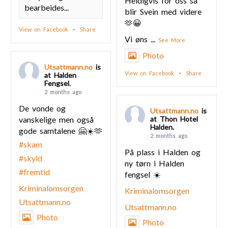
Heldigvis for oss så
bearbeides...
blir Svein med videre
🫶😀
View on Facebook
·
Share
Vi øns
...
See More
Photo
Utsattmann.no
is
View on Facebook
·
Share
at Halden
Fengsel.
2 months ago
De vonde og
Utsattmann.no
is
vanskelige men også
at Thon Hotel
Halden.
gode samtalene 🤗☀️🫶
2 months ago
#skam
På plass i Halden og
#skyld
ny tørn i Halden
#fremtid
fengsel ☀️
Kriminalomsorgen
Kriminalomsorgen
Utsattmann.no
Utsattmann.no
Photo
Photo