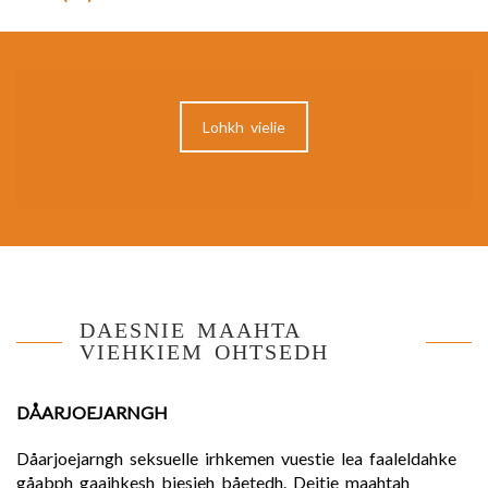
Lohkh vielie
DAESNIE MAAHTA
VIEHKIEM OHTSEDH
DÅARJOEJARNGH
Dåarjoejarngh seksuelle irhkemen vuestie lea faaleldahke
gåabph gaajhkesh biesieh båetedh. Dejtie maahtah