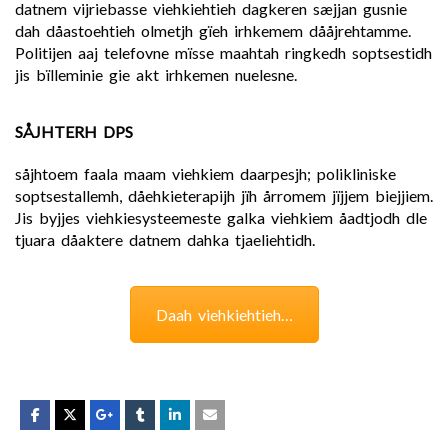
datnem vijriebasse viehkiehtieh dagkeren sæjjan gusnie
dah dåastoehtieh olmetjh gïeh irhkemem dååjrehtamme.
Politijen aaj telefovne mïsse maahtah ringkedh soptsestidh
jis bïlleminie gie akt irhkemen nuelesne.
SÅJHTERH DPS
såjhtoem faala maam viehkiem daarpesjh; polikliniske
soptsestallemh, dåehkieterapijh jïh årromem jïjjem biejjiem.
Jis byjjes viehkiesysteemeste galka viehkiem åadtjodh dle
tjuara dåaktere datnem dahka tjaeliehtidh.
Daah viehkiehtieh…