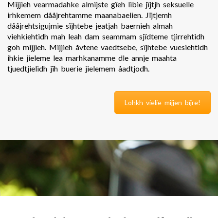
Mijjieh vearmadahke almijste gïeh libie jïjtjh seksuelle
irhkemem dååjrehtamme maanabaelien. Jïjtjemh
dååjrehtsigujmie sïjhtebe jeatjah baernieh almah
viehkiehtidh mah leah dam seammam sjïdteme tjirrehtidh
goh mijjieh. Mijjieh åvtene vaedtsebe, sïjhtebe vuesiehtidh
ihkie jieleme lea marhkanamme dle annje maahta
tjuedtjielidh jïh buerie jielemem åadtjodh.
Lohkh vielie mijjen bïjre!