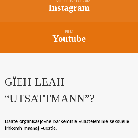
OFFISSIELLE INSTAGRAM
Instagram
FILM
Youtube
GÏEH LEAH
“UTSATTMANN”?
Daate organisasjovne barkeminie vuasteleminie seksuelle
irhkemh maanaj vuestie.