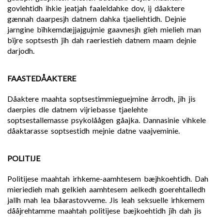
govlehtidh ihkie jeatjah faaleldahke dov, ij dåaktere
gænnah daarpesjh datnem dahka tjaeliehtidh. Dejnie
jarngine bïhkemdæjjajgujmie gaavnesjh gïeh mielieh man
bïjre soptsesth jïh dah raeriestieh datnem maam dejnie
darjodh.
FAASTEDÅAKTERE
Dåaktere maahta soptsestimmieguejmine årrodh, jïh jis
daerpies dle datnem vijriebasse tjaelehte
soptsestallemasse psykolåågen gåajka. Dannasinie vihkele
dåaktarasse soptsestidh mejnie datne vaajveminie.
POLITIJE
Politijese maahtah irhkeme-aamhtesem bæjhkoehtidh. Dah
mieriedieh mah gelkieh aamhtesem aelkedh goerehtalledh
jallh mah lea båarastovveme. Jis leah seksuelle irhkemem
dååjrehtamme maahtah politijese bæjkoehtidh jïh dah jis