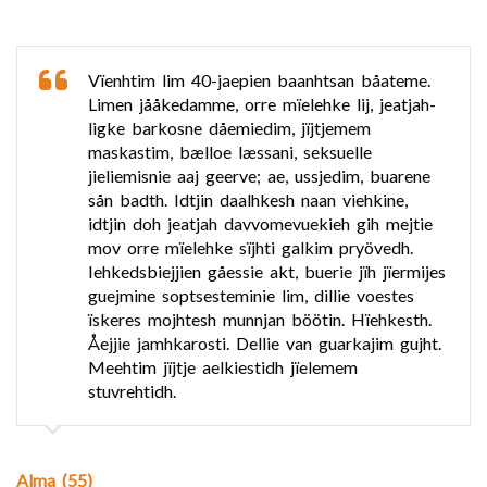
Vïenhtim lim 40-jaepien baanhtsan båateme.
Limen jååkedamme, orre mïelehke lij, jeatjah-
ligke barkosne dåemiedim, jïjtjemem
maskastim, bælloe læssani, seksuelle
jieliemisnie aaj geerve; ae, ussjedim, buarene
sån badth. Idtjin daalhkesh naan viehkine,
idtjin doh jeatjah davvomevuekieh gih mejtie
mov orre mïelehke sïjhti galkim pryövedh.
Iehkedsbiejjien gåessie akt, buerie jïh jïermijes
guejmine soptsesteminie lim, dillie voestes
ïskeres mojhtesh munnjan böötin. Hïehkesth.
Åejjie jamhkarosti. Dellie van guarkajim gujht.
Meehtim jïjtje aelkiestidh jïelemem
stuvrehtidh.
Alma (55)