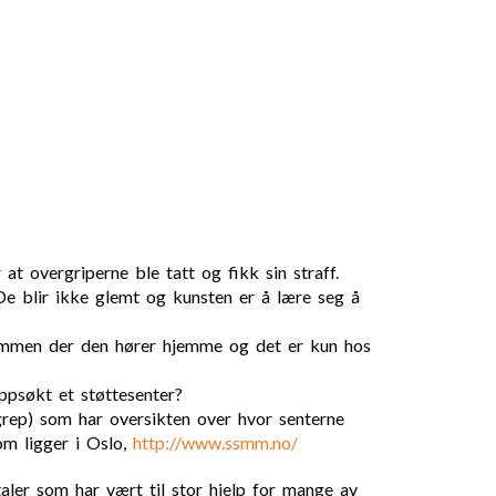
at overgriperne ble tatt og fikk sin straff.
De blir ikke glemt og kunsten er å lære seg å
skammen der den hører hjemme og det er kun hos
ppsøkt et støttesenter?
grep) som har oversikten over hvor senterne
om ligger i Oslo,
http://www.ssmm.no/
aler som har vært til stor hjelp for mange av