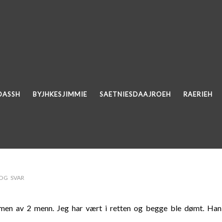
DASSH
BYJHKESJIMMIE
SAETNIESDAAJROEH
RAERIEH
OG SVAR
mmen av 2 menn. Jeg har vært i retten og begge ble dømt. Han