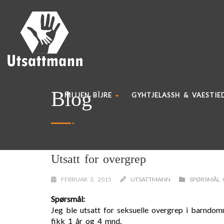
Blog
MIJJEN BÏJRE
GYHTJELASSH & VAESTIE
Utsatt for overgrep
FEBRUAR 3, 2015
UTSATTMANN
SPØRSMÅL 
Spørsmål:
Jeg ble utsatt for seksuelle overgrep i barndo
fikk 1 år og 4 mnd.