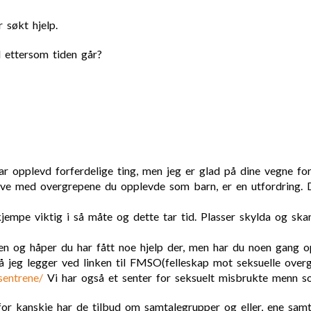
 søkt hjelp.
d ettersom tiden går?
r opplevd forferdelige ting, men jeg er glad på dine vegne for 
 leve med overgrepene du opplevde som barn, er en utfordring. 
r kjempe viktig i så måte og dette tar tid. Plasser skylda og 
ien og håper du har fått noe hjelp der, men har du noen gang o
så jeg legger ved linken til FMSO(felleskap mot seksuelle over
entrene/
Vi har også et senter for seksuelt misbrukte menn s
for kanskje har de tilbud om samtalegrupper og eller, ene samt