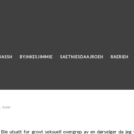
DASSH
BYJHKESJIMMIE
SAETNIESDAAJROEH
RAERIEH
 SVAR
. Ble utsatt for grovt seksuell overgrep av en dørselger da je