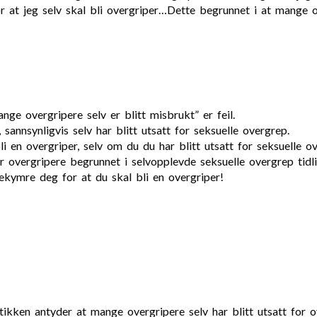
or at jeg selv skal bli overgriper…Dette begrunnet i at mange o
ge overgripere selv er blitt misbrukt” er feil.
sannsynligvis selv har blitt utsatt for seksuelle overgrep.
 en overgriper, selv om du du har blitt utsatt for seksuelle ov
ir overgripere begrunnet i selvopplevde seksuelle overgrep tidli
ekymre deg for at du skal bli en overgriper!
stikken antyder at mange overgripere selv har blitt utsatt f