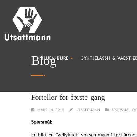
Blog
MIJJEN BÏJRE
GYHTJELASSH & VAESTIE
Forteller for første gang
MARS 14, 2015
UTSATTMANN
SPØRSMÅL OG
Spørsmål:
Er blitt en “Vellykket” voksen mann i førtiårene