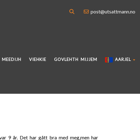
post@utsattmann.no
MEEDIJH
VIEHKIE
GOVLEHTH MIJJEM
AARJEL
g var 9 år. Det har gått bra med meg,men har