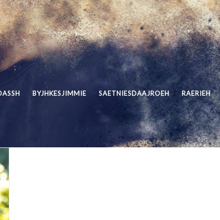
DASSH
BYJHKESJIMMIE
SAETNIESDAAJROEH
RAERIEH