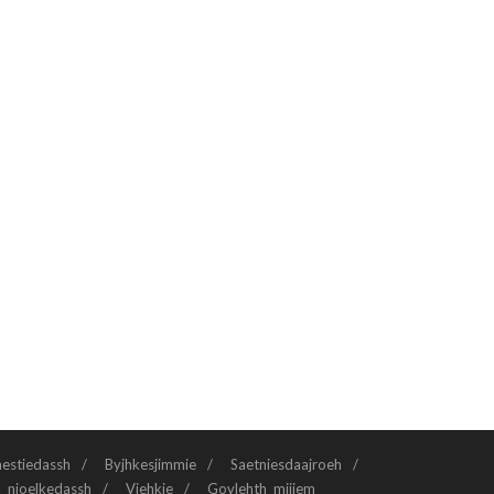
aestiedassh
Byjhkesjimmie
Saetniesdaajroeh
n njoelkedassh
Viehkie
Govlehth mijjem