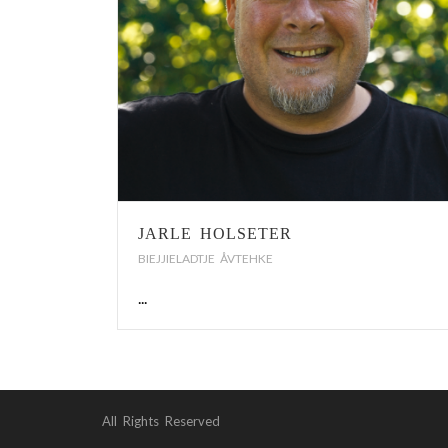
JARLE HOLSETER
BIEJJIELADTJE ÅVTEHKE
...
All Rights Reserved