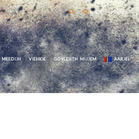
post@utsattmann.no
MEEDIJH
VIEHKIE
GOVLEHTH MIJJEM
AARJEL