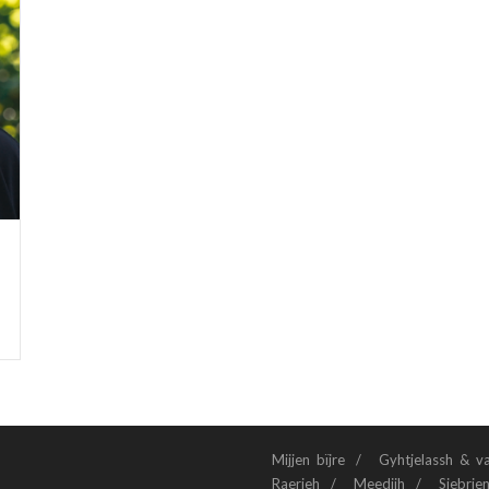
Mijjen bïjre
Gyhtjelassh & v
Raerieh
Meedijh
Siebrie