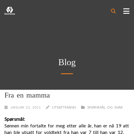
Blog
Fra en mamma
JANUAR 31, 2011
UTSATTMANN
SPØRSMÅL OG SVAR
Spørsmål:
Sønnen min fortalte for meg etter alle år, han er nå 19 att
han ble utsatt for voldtekt fra han var 7 till han var 12.