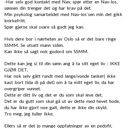
-Har selv god kontakt med Nav, spør etter en Nav-los,
sønnen din trenger det og har krav på det.
Min psykolog samarbeidet med Nav-los`sen min det gikk
knirkefritt.
Spør gjerne skal svare så godt jeg kan.
Hvis dere bor i nærheten av Oslo så er det bare ringe
SSMM. Se utsatt mann siden.
Kan ikke så sagt nok godord om SSMM.
Dette kan jeg si til din sønn ang å ta sitt eget liv ; IKKE
GJØR DET,
Har nok selv gått rundt med lange/vonde tanker( ikke
kast bort tida di på det) om å ta mitt eget liv, da har
overgriper vunnet.
Dette er ditt liv og det er du som skal leve det.
Det er du gutt som skal gå ut av dette med hevet hode,
du har ikke gjort noe galt, dette er ikke din skyld.
Tro meg, jeg tuller ikke.
Ellers så er det jo mange oppfatninger av en pedofil,