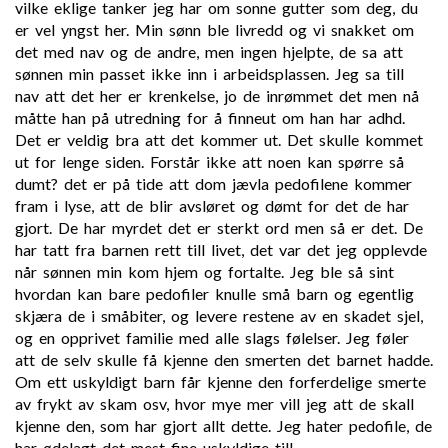
vilke eklige tanker jeg har om sonne gutter som deg, du
er vel yngst her. Min sønn ble livredd og vi snakket om
det med nav og de andre, men ingen hjelpte, de sa att
sønnen min passet ikke inn i arbeidsplassen. Jeg sa till
nav att det her er krenkelse, jo de inrømmet det men nå
måtte han på utredning for å finneut om han har adhd.
Det er veldig bra att det kommer ut. Det skulle kommet
ut for lenge siden. Forstår ikke att noen kan spørre så
dumt? det er på tide att dom jævla pedofilene kommer
fram i lyse, att de blir avsløret og dømt for det de har
gjort. De har myrdet det er sterkt ord men så er det. De
har tatt fra barnen rett till livet, det var det jeg opplevde
når sønnen min kom hjem og fortalte. Jeg ble så sint
hvordan kan bare pedofiler knulle små barn og egentlig
skjæra de i småbiter, og levere restene av en skadet sjel,
og en opprivet familie med alle slags følelser. Jeg føler
att de selv skulle få kjenne den smerten det barnet hadde.
Om ett uskyldigt barn får kjenne den forferdelige smerte
av frykt av skam osv, hvor mye mer vill jeg att de skall
kjenne den, som har gjort allt dette. Jeg hater pedofile, de
har ødelagt det mest fine uskyldige till