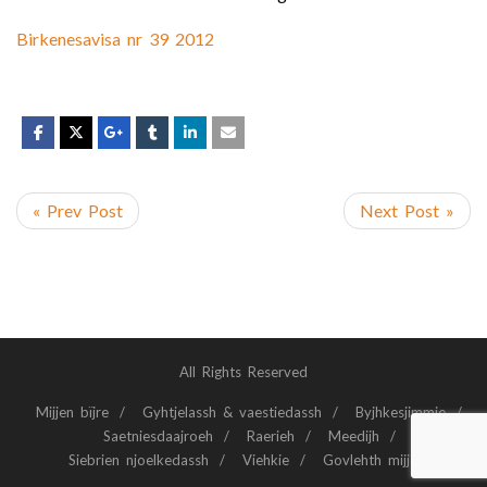
Birkenesavisa nr 39 2012
« Prev Post
Next Post »
All Rights Reserved
Mijjen bïjre
Gyhtjelassh & vaestiedassh
Byjhkesjimmie
Saetniesdaajroeh
Raerieh
Meedijh
Siebrien njoelkedassh
Viehkie
Govlehth mijjem