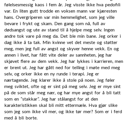
følelsesmessig kaos i fem år. Jeg visste ikke hva pedofili
var. En liten gutt trodde en voksen mann var kjæresten
hans. Overgriperen var min hemmelighet, som jeg ville
bevare i frykt og skam. Den gang som nå, full av
dødsangst og ute av stand til å hjelpe meg selv. Ingen
andre tok vare på meg da. Det ble min bane. Jeg orker i
dag ikke å ta tak. Min kvinne vet det meste og støtter
meg, men jeg full av angst og skyver henne vekk. En og
annen i livet, har fått vite deler av sannheten, jeg har
skjøvet flere av dem vekk. Jeg har lykkes i karrieren, men
er brent ut. Jeg har gått ned for telling i møte med meg
selv, og orker ikke en ny runde i terapi. Jeg er
nærtagende. Jeg klarer ikke å stole på noen. Jeg føler
meg sviktet, ofte og er sint på meg selv. Jeg er mye sint
på de som står meg nær, og har mye angst for å bli tatt
som en “stakkar”. Jeg har stålangst for at den
karakteristikken skal bli mitt ettermæle. Hva gjør slike
som jeg som ikke vil mer, og ikke tør mer? Som er i ferd
med å bli borte.