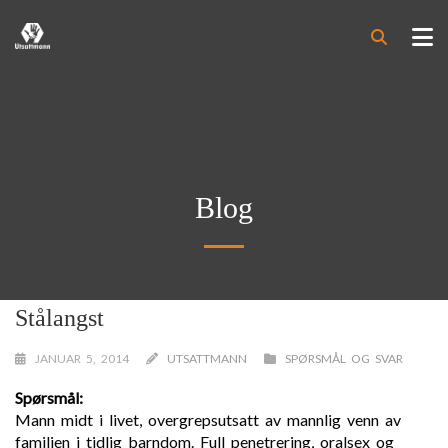
Blog
Stålangst
JANUAR 5, 2014
UTSATTMANN
SPØRSMÅL OG SVAR
Spørsmål:
Mann midt i livet, overgrepsutsatt av mannlig venn av
familien i tidlig barndom. Full penetrering, oralsex og